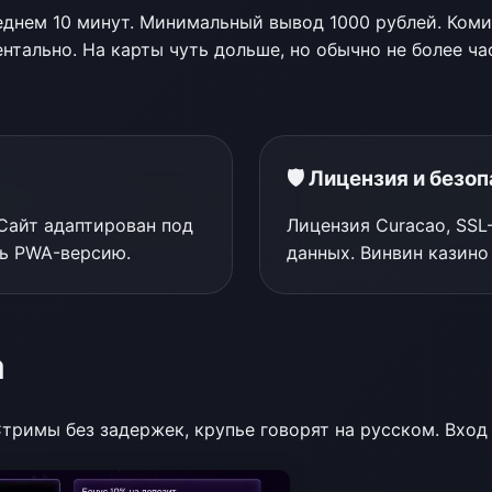
еднем 10 минут. Минимальный вывод 1000 рублей. Комис
тально. На карты чуть дольше, но обычно не более час
🛡️ Лицензия и безо
 Сайт адаптирован под
Лицензия Curacao, SSL
ть PWA-версию.
данных. Винвин казино
а
тримы без задержек, крупье говорят на русском. Вход в