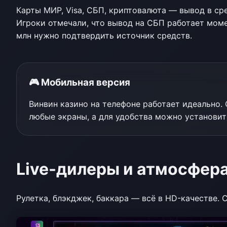
Карты МИР, Visa, СБП, криптовалюта — вывод в ср
Игроки отмечали, что вывод на СБП работает момен
млн нужно подтвердить источник средств.
🎮 Мобильная версия
Винвин казино на телефоне работает идеально.
любые экраны, а для удобства можно установи
Live-дилеры и атмосфер
Рулетка, блэкджек, баккара — всё в HD-качестве. С