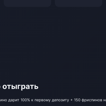
о отыграть
но дарит 100% к первому депозиту + 150 фриспинов на 