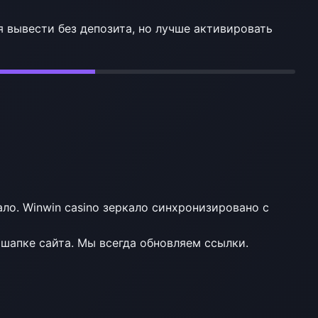
 вывести без депозита, но лучше активировать
ло. Winwin casino зеркало синхронизировано с
 шапке сайта. Мы всегда обновляем ссылки.