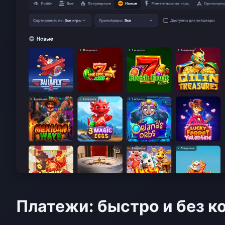
Платежи: быстро и без 